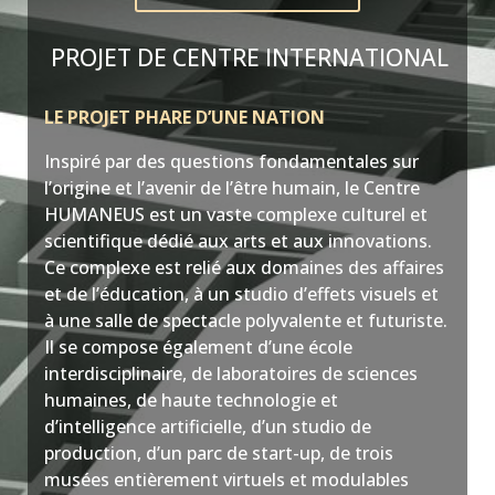
PROJET DE CENTRE INTERNATIONAL
LE PROJET PHARE D’UNE NATION
Inspiré par des questions fondamentales sur
l’origine et l’avenir de l’être humain, le Centre
HUMANEUS est un vaste complexe culturel et
scientifique dédié aux arts et aux innovations.
Ce complexe est relié aux domaines des affaires
et de l’éducation, à un studio d’effets visuels et
à une salle de spectacle polyvalente et futuriste.
Il se compose également d’une école
interdisciplinaire, de laboratoires de sciences
humaines, de haute technologie et
d’intelligence artificielle, d’un studio de
production, d’un parc de start-up, de trois
musées entièrement virtuels et modulables